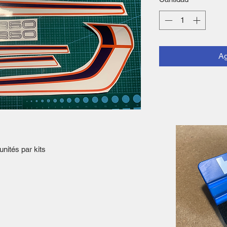
Ag
nités par kits