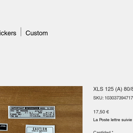
ickers
Custom
XLS 125 (A) 80/
SKU: 103037394717
Precio
17,50 €
La Poste lettre suivie
Cantidad
*