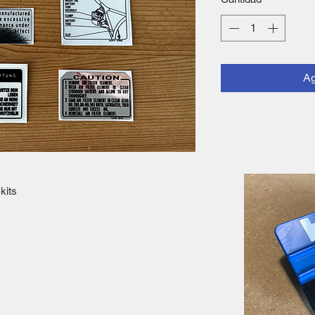
Ag
kits