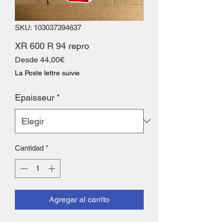
SKU: 103037394637
XR 600 R 94 repro
Precio
Desde
44,00€
de
La Poste lettre suivie
oferta
Epaisseur
*
Cantidad
*
Agregar al carrito